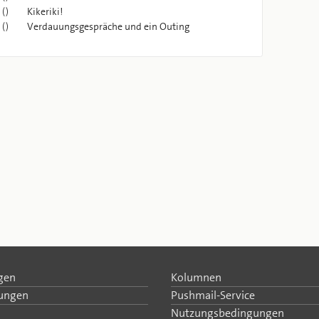
()
Kikeriki!
()
Verdauungsgespräche und ein Outing
gen
Kolumnen
tungen
Pushmail-Service
Nutzungsbedingungen