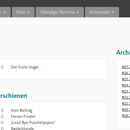
n
Kino
Ständige Termine
Kolumnen
Arch
()
Der frühe Vogel...
#27 
#26 
#25 
#24 
#23 
erschienen
#22 
#21 
#20 
()
Kein Beitrag
#19 
()
Ferien-Finale!
()
Good Bye Puschelpopos!
()
Bastelstunde