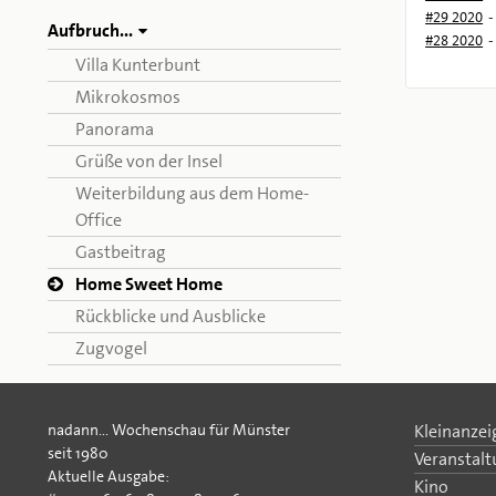
#29 2020
-
Aufbruch...
#28 2020
-
Villa Kunterbunt
Mikrokosmos
Panorama
Grüße von der Insel
Weiterbildung aus dem Home-
Office
Gastbeitrag
aktuelle
Home Sweet Home
Seite:
Rückblicke und Ausblicke
Zugvogel
nadann... Wochenschau für Münster
Kleinanzei
seit 1980
Veranstal
Aktuelle Ausgabe:
Kino