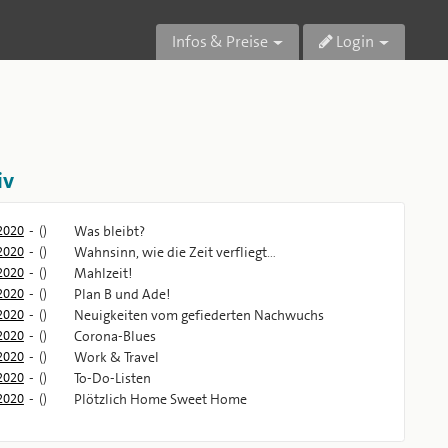
Infos & Preise
Login
iv
2020
-
()
Was bleibt?
2020
-
()
Wahnsinn, wie die Zeit verfliegt…
2020
-
()
Mahlzeit!
2020
-
()
Plan B und Ade!
2020
-
()
Neuigkeiten vom gefiederten Nachwuchs
2020
-
()
Corona-Blues
2020
-
()
Work & Travel
2020
-
()
To-Do-Listen
2020
-
()
Plötzlich Home Sweet Home