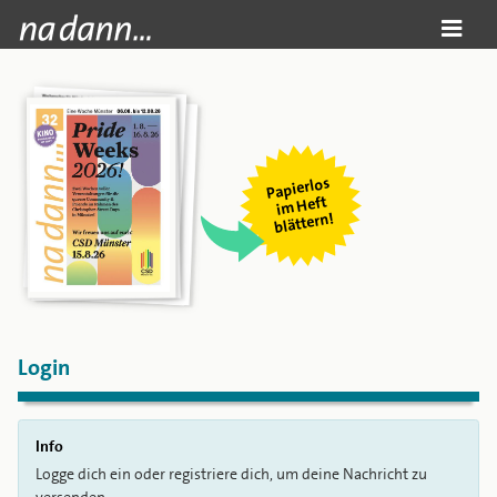
Papierlos
i
m Heft
blättern!
Login
Info
Logge dich ein oder registriere dich, um deine Nachricht zu