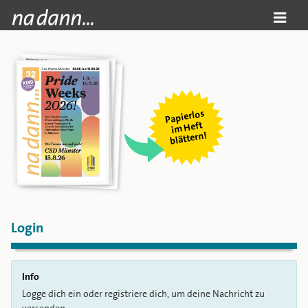
Papierlos
i
m Heft
blättern!
Login
Info
Logge dich ein oder registriere dich, um deine Nachricht zu