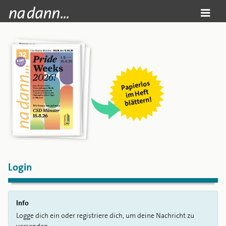
Papierlos
i
m Heft
blättern!
Login
Info
Logge dich ein oder registriere dich, um deine Nachricht zu