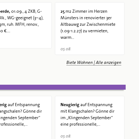
erde,
01.09., 4 ZKB, G-
25
m2 Zimmer im Herzen
lk., WG-geeignet (3–4),
Münsters in renovierter 3er
qm, ruh. MFH, renov.,
Altbauwg zur Zwischenmiete
 €....
(1.09-1.2.27) zu vermieten,
warm...
05.08.
Biete Wohnen | Alle anzeigen
erig
auf Entspannung
Neugierig
auf Entspannung
angschalen? Gönne dir
mit Klangschalen? Gönne dir
lingenden September“
im „Klingenden September“
ofessionelle,...
eine professionelle,...
05.08.