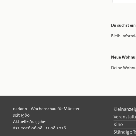
Du suchst ei
Bleib inform
Neue Wohnun
Deine Wohnung
nadann... Wochenschau für Münster
Kleinanzei
seit 1980
Veranstal
Aktuelle Ausgabe:
Kino
#32-2026 06.08 - 12.08.2026
Ständige 