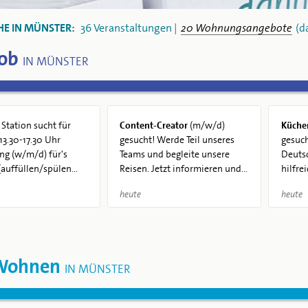
HE IN MÜNSTER:
36 Veranstaltungen |
20 Wohnungsangebote
(d
Job
IN MÜNSTER
Station sucht für
Content-Creator
(m/w/d)
Küche
13.30-17.30 Uhr
gesucht! Werde Teil unseres
gesuch
ng (w/m/d) für's
Teams und begleite unsere
Deuts
auffüllen/spülen...
Reisen. Jetzt informieren und...
hilfre
heute
heute
 Wohnen
IN MÜNSTER