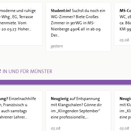
moderne und ruhige
Student:in!
Suchst du noch ein
MS-Co
Whg , EG, Terrasse
WG-Zimmer? Biete Großes
WC, 2B
chenmiete. Vom
Zimmer in 3erWG in MS-
ca. 86
 20.03.27. Hoher...
Nienberge 490€ all in ab 09
KM 990
Der...
05.08.
gestern
e
IN UND FÜR MÜNSTER
ung?
Einzelnachhilfe
Neugierig
auf Entspannung
Neugi
h, Französisch u.
mit Klangschalen? Gönne dir
mit Kl
- auch samstags
im „Klingenden September“
im „K
ahrener Lehrer...
eine professionelle,...
eine pr
05.08.
05.08.