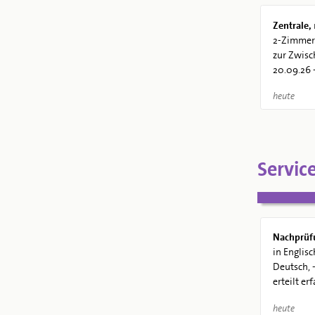
Zentrale,
2-Zimmer-
zur Zwis
20.09.26 -
heute
Servic
Nachprüf
in Englisc
Deutsch, 
erteilt erf
heute