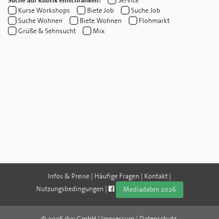
Suche auf Rubrik einschränken:
Service
Kurse Workshops
Biete Job
Suche Job
Suche Wohnen
Biete Wohnen
Flohmarkt
Grüße & Sehnsucht
Mix
Infos & Preise
|
Häufige Fragen
|
Kontakt
|
Nutzungsbedingungen
|
Mediadaten 2026
© 2026 dvv GmbH | Impressum
| Datenschutz