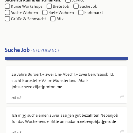
Suche auf Rubrik einschränken:
Service
Kurse Workshops
Biete Job
Suche Job
Suche Wohnen
Biete Wohnen
Flohmarkt
Grüße & Sehnsucht
Mix
Suche Job
· NEUZUGÄNGE
20
Jahre Büroerf.+ zwei Uni-Abschl.+ zwei Berufsausbild.
sucht Bürostelle VZ im Münsterland. Mail:
jobsuche2026[at]proton.me
08.08.
Ich
m 39 suche einen zuverlässigen gut bezahlten Nebenjob
für das Wochenende. Bitte an
nadann.nebenjob[at]gmx.de
08.08.