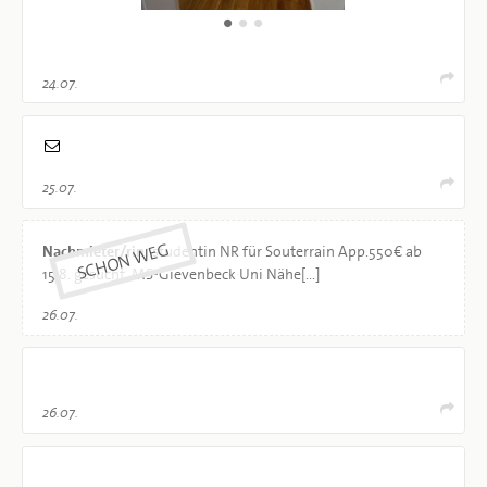
24.07.
25.07.
Nachmieter/rin,
studentin NR für Souterrain App.550€ ab
15.8. gesucht. MS-Gievenbeck Uni Nähe[...]
26.07.
26.07.