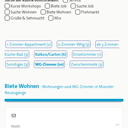
Suche auf Rubrik einschränken:
Service
Kurse Workshops
Biete Job
Suche Job
Suche Wohnen
Biete Wohnen
Flohmarkt
Grüße & Sehnsucht
Mix
1-Zimmer-Appartment (2)
·
2-Zimmer-Whg (3)
·
ab 3 Zimmer-
Küche-Bad (3)
·
Balkon/Garten (6)
·
Einzelzimmer (1)
·
Sonstiges (3)
·
WG-Zimmer (10)
·
Zwischenmiete (3)
Biete Wohnen
· Wohnungen und WG-Zimmer in Münster ·
Neuzugänge
heute