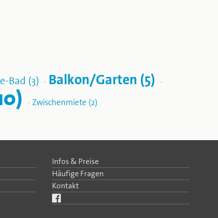
Balkon/Garten (5)
e-Bad (3)
·
·
10)
Zwischenmiete (2)
·
Infos & Preise
Häufige Fragen
Kontakt