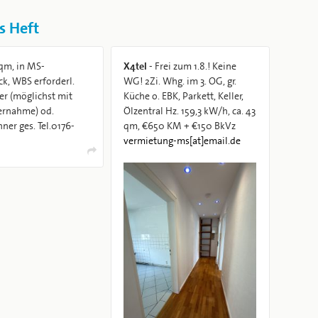
s Heft
qm, in MS-
X4tel
- Frei zum 1.8.! Keine
k, WBS erforderl.
WG! 2Zi. Whg. im 3. OG, gr.
r (möglichst mit
Küche o. EBK, Parkett, Keller,
rnahme) od.
Ölzentral Hz. 159,3 kW/h, ca. 43
er ges. Tel.0176-
qm, €650 KM + €150 BkVz
8
vermietung-ms[at]email.de