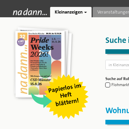
Kleinanzeigen
Veranstaltunge
Suche 
Suche auf Rub
Pa
pierl
os i
m
blätter
Flohmark
Heft
n!
Wohnu