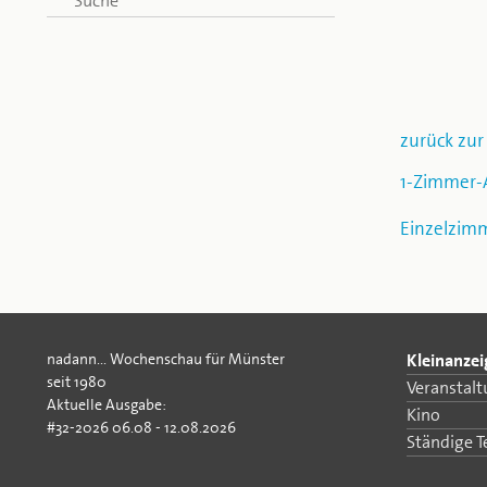
Suche
zurück zur
1-Zimmer-
Einzelzimm
nadann... Wochenschau für Münster
Kleinanze
seit 1980
Veranstal
Aktuelle Ausgabe:
Kino
#32-2026 06.08 - 12.08.2026
Ständige 