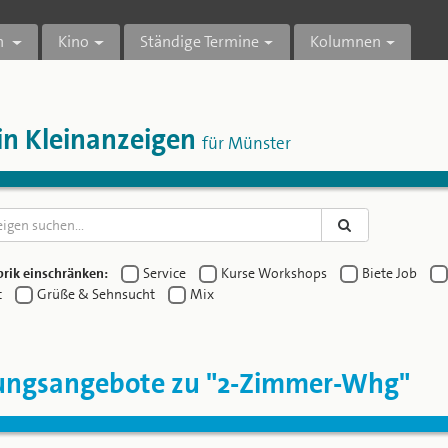
n
Kino
Ständige Termine
Kolumnen
in Kleinanzeigen
für Münster
rik einschränken:
Service
Kurse Workshops
Biete Job
t
Grüße & Sehnsucht
Mix
ngsangebote zu "2-Zimmer-Whg"