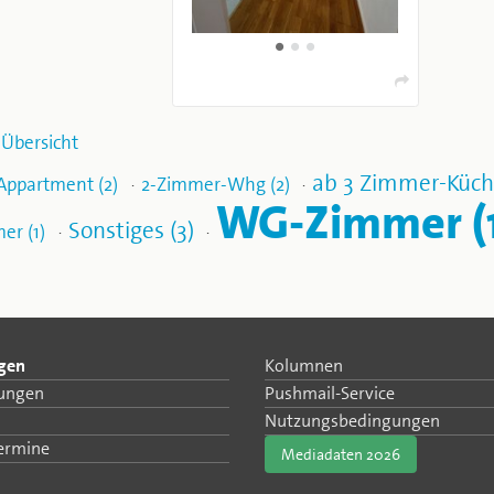
 Übersicht
ab 3 Zimmer-Küch
Appartment (2)
2-Zimmer-Whg (2)
·
·
WG-Zimmer (
Sonstiges (3)
er (1)
·
·
igen
Kolumnen
tungen
Pushmail-Service
Nutzungsbedingungen
Termine
Mediadaten 2026