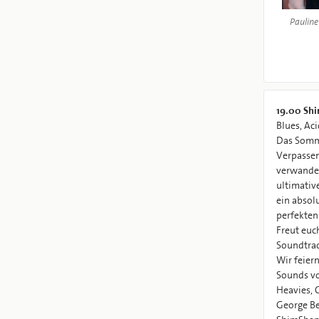
Pauline
19.00
Shi
Blues, Aci
Das Somme
Verpassen
verwandel
ultimativ
ein absol
perfekten
Freut euc
Soundtrac
Wir feier
Sounds v
Heavies, 
George Be