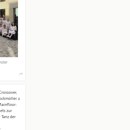
nster
Crossover,
ockmöller. 2
Mainfloor:
 Tanz der
1