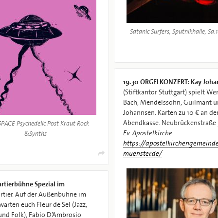
Satanic Surfers, Sputnikhalle, Sa.1
19.30
ORGELKONZERT: Kay Joha
(Stiftkantor Stuttgart) spielt Wer
Bach, Mendelssohn, Guilmant 
Johannsen. Karten zu 10 € an de
Abendkasse. Neubrückenstraße 
SPACE Psychedelic Post Kraut Rock
Ev. Apostelkirche
&Synths
https://apostelkirchengemeind
muenster.de/
rtierbühne Spezial im
rtier. Auf der Außenbühne im
arten euch Fleur de Sel (Jazz,
nd Folk), Fabio D’Ambrosio