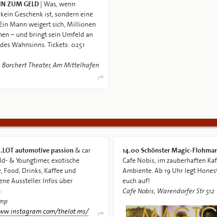
IN ZUM GELD
| Was, wenn
kein Geschenk ist, sondern eine
Ein Mann weigert sich, Millionen
n – und bringt sein Umfeld an
des Wahnsinns. Tickets: 0251
Borchert Theater, Am Mittelhafen
.LOT automotive passion
& car
14.00
Schönster Magic-Flohmar
Old- & Youngtimer, exotische
Cafe Nobis, im zauberhaften Ka
, Food, Drinks, Kaffee und
Ambiente. Ab 19 Uhr legt Honest
ene Aussteller. Infos über
euch auf!
:
Cafe Nobis, Warendorfer Str 512
mp
www.instagram.com/thelot.ms/