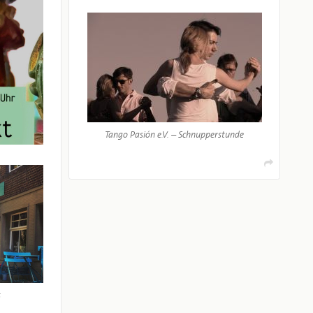
Tango Pasión e.V. – Schnupperstunde
s