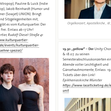
ektropop), Pauline & Luick (Indie
p), Jakob Reinhardt (Humor und
iner (Sowjet) UNION). Bringt
und Sitzgelegenheiten mit,
Orgelkonzert, Apostelkirche , 18.
gibt es vom Kulturquartier. Der
t frei. Einlass ab 17 Uhr!
rtier, Rudolf-Diesel-Straße 41
ww.kulturquartier-
de/events/kulturquartier-
19.30
„yellow“ – Der
Unity-Chor 
uehne-spezial/
& 18.07. zu seinen
Semesterabschlusskonzerten ein
Abende voller Leichtigkeit und
Gänsehautmomente, Einlass: 19:
Tickets über den Link!
Epikhaniaskirche Münster
https://www.localticketing.de/
unit