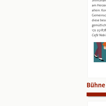
ShimSham 
am Herzen
allein. K
Gemeinsch
diese be
gemütlich
172 25187
Café Nobis
Bühne