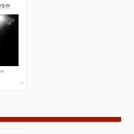
ty.de
nik