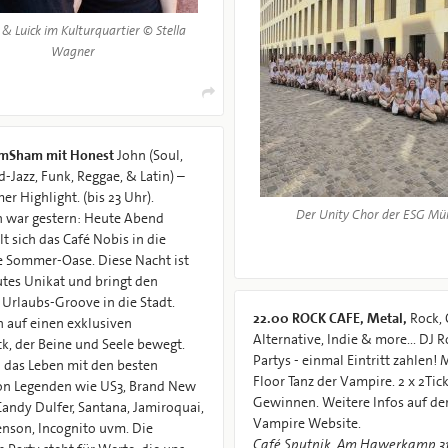
 & Luick im Kulturquartier © Stella
Wagner
mSham mit Honest
John (Soul,
d-Jazz, Funk, Reggae, & Latin) –
r Highlight. (bis 23 Uhr).
Der Unity Chor der ESG Mü
 war gestern: Heute Abend
t sich das Café Nobis in die
e Sommer-Oase. Diese Nacht ist
utes Unikat und bringt den
 Urlaubs-Groove in die Stadt.
22.00
ROCK CAFE, Metal,
Rock, 
h auf einen exklusiven
Alternative, Indie & more... DJ R
k, der Beine und Seele bewegt.
Partys - einmal Eintritt zahlen! 
n das Leben mit den besten
Floor Tanz der Vampire. 2 x 2Tickets zur
on Legenden wie US3, Brand New
Gewinnen. Weitere Infos auf der
Candy Dulfer, Santana, Jamiroquai,
Vampire Website.
nson, Incognito uvm. Die
Café Sputnik, Am Hawerkamp 3