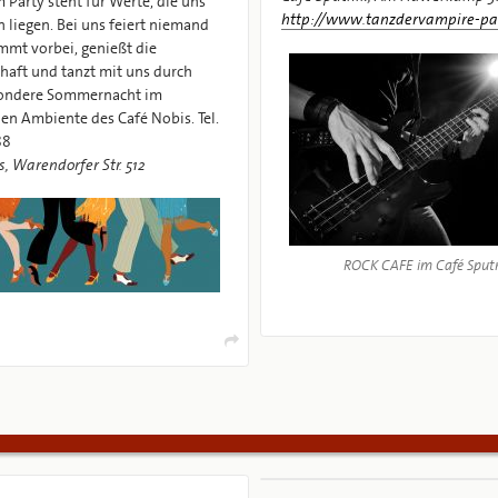
Party steht für Werte, die uns
http://www.tanzdervampire-par
 liegen. Bei uns feiert niemand
ommt vorbei, genießt die
aft und tanzt mit uns durch
sondere Sommernacht im
en Ambiente des Café Nobis. Tel.
88
, Warendorfer Str. 512
ROCK CAFE im Café Sput