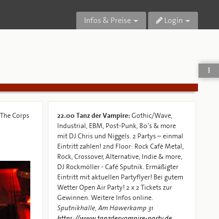
Infos & Preise
Login
 The Corps
22.00
Tanz der Vampire:
Gothic/Wave,
Industrial, EBM, Post-Punk, 80’s & more
mit DJ Chris und Niggels. 2 Partys – einmal
Eintritt zahlen! 2nd Floor: Rock Café Metal,
Rock, Crossover, Alternative, Indie & more,
DJ Rockmöller - Café Sputnik. Ermäßigter
Eintritt mit aktuellen Partyflyer! Bei gutem
Wetter Open Air Party! 2 x 2 Tickets zur
Gewinnen. Weitere Infos online.
Sputnikhalle, Am Hawerkamp 31
https://www.tanzdervampire-party.de