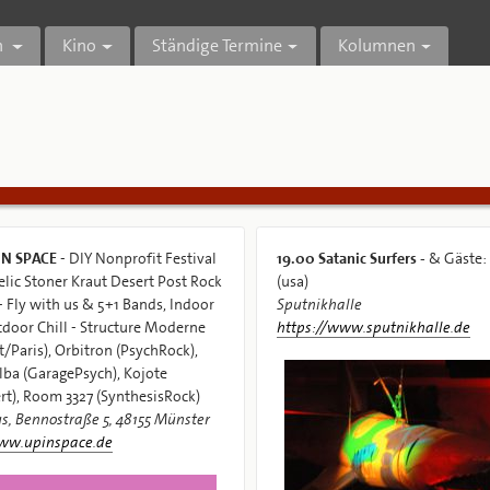
n
Kino
Ständige Termine
Kolumnen
IN SPACE
- DIY Nonprofit Festival
19.00
Satanic Surfers -
& Gäste:
elic Stoner Kraut Desert Post Rock
(usa)
- Fly with us & 5+1 Bands, Indoor
Sputnikhalle
tdoor Chill - Structure Moderne
https://www.sputnikhalle.de
t/Paris), Orbitron (PsychRock),
ba (GaragePsych), Kojote
rt), Room 3327 (SynthesisRock)
Bennohaus, Bennostraße 5, 48155 Münster
www.upinspace.de