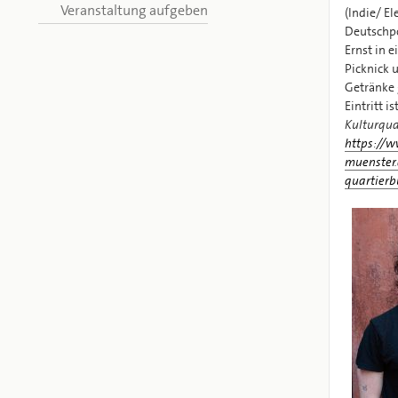
Veranstaltung aufgeben
(Indie/ El
Deutschpo
Ernst in e
Picknick 
Getränke 
Eintritt is
Kulturqua
https://w
muenster.
quartierb