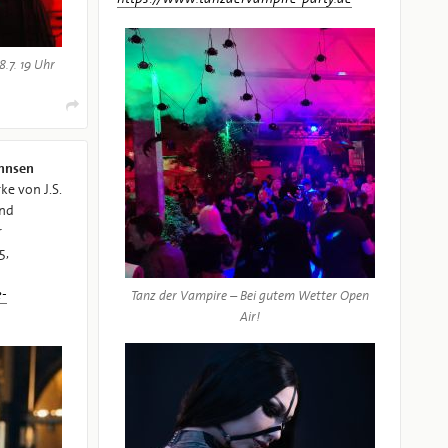
8.7. 19 Uhr
nnsen
ke von J.S.
und
r
5,
e-
Tanz der Vampire – Bei gutem Wetter Open
Air!