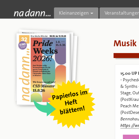
Kleinanzeigen
Veranstaltunge
Musik
15.00
UP 
- Psyched
& Synths 
Pa
pierl
os i
m
blätter
Stage, Ou
(PostKrau
Heft
Peach Mel
n!
(PostDese
https://