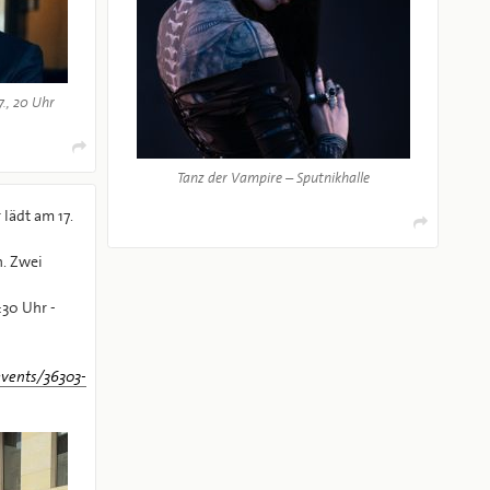
7., 20 Uhr
Tanz der Vampire – Sputnikhalle
lädt am 17.
. Zwei
30 Uhr -
events/36303-