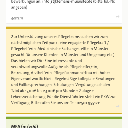
Bewerbungen an:
info[at]klemens-muenster.de
(bitte Tel.-Nr.
angeben)
gestern
Zur
Unterstützung unseres Pflegeteams suchen wir zum
nächstmöglichen Zeitpunkt eine engagierte Pflegekraft /
Pflegehelferin, Medizinische Fachangestellte in Münster
gesucht für unsere Klienten in Münster und Umgebung etc.)
Das bieten wir Dir: Eine interessante und
verantwortungsvolle Aufgabe als Pflegehelfer/-in,
Betreuung, Arzthelferin, Pflegefachmann/-frau mit hoher
Eigenverantwortlichkeit. Regelmäßige kollegiale Beratungen
und Fallbesprechungen, Schulungen, Vergütung nach den
Tvöd ab 17,00€ bis 23,00€ pro Stunde + Zulage +
Lebensversicherung. Für die Dienstfahrten steht ein PKW zur
Verfügung. Bitte rufen Sie uns an: Tel: 02501 9551211
MFA (m/w/d)