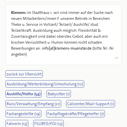
Klemens
im Stadthaus 1: wir sind immer auf der Suche nach
neuen Mitarbeitern/innen f. unseren Betrieb in Bereichen
Theke u. Service in Vollzeit/ Teilzeit/ Aushilfe/ stud.
Teilzeitkraft. Ausbildung auch möglich. Flexibilität &
Zuverlässigkeit sind dabei oberstes Gebot, aber auch ein
bischen Verrücktheit u. Humor können nicht schaden.
Bewerbungen an:
info[at]klemens-muenster.de
(bitte Tel.-Nr.
angeben)
zurück zur Übersicht
Ausbildung/Weiterbildung/Umschulung (12)
·
Aushilfe/Helfer (54)
·
Babysitter (1)
·
Büro/Verwaltung/Empfang (21)
·
Callcenter/Mail-Support (1)
·
Fachangestellte (19)
·
Fachpflegekräfte/Pflegehelfer (7)
·
FahrerIn (13)
·
FSJ/BFD/FÖJ (13)
·