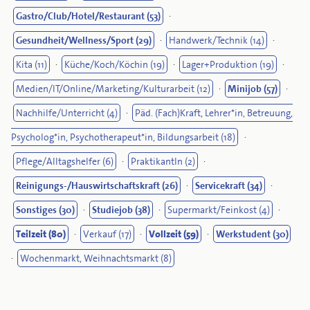
Gastro/Club/Hotel/Restaurant (53)
·
Gesundheit/Wellness/Sport (29)
·
Handwerk/Technik (14)
·
Kita (11)
·
Küche/Koch/Köchin (19)
·
Lager+Produktion (19)
·
Medien/IT/Online/Marketing/Kulturarbeit (12)
·
Minijob (57)
·
Nachhilfe/Unterricht (4)
·
Päd. (Fach)Kraft, Lehrer*in, Betreuung,
Psycholog*in, Psychotherapeut*in, Bildungsarbeit (18)
·
Pflege/Alltagshelfer (6)
·
PraktikantIn (2)
·
Reinigungs-/Hauswirtschaftskraft (26)
·
Servicekraft (34)
·
Sonstiges (30)
·
Studiejob (38)
·
Supermarkt/Feinkost (4)
·
Teilzeit (80)
·
Verkauf (17)
·
Vollzeit (59)
·
Werkstudent (30)
·
Wochenmarkt, Weihnachtsmarkt (8)