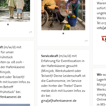
Warend
sofort
ungelernt) 
Werks
Tel.01
info[a
aft
(m/w/d) mit
 für unser
Servicekraft
(m/w/d) mit
frühstück
Erfahrung für Eventlocation in
iten ca. 08.00h -
der Hafenkäserei gesucht
(Minijob, Werkstudent oder
Minijob,
Wir
wa
Teilzeit)! Deine Leidenschaft ist
nt oder Teilzeit)!
Lagerh
die Gastronomie, im Service
h mit kurzen Infos zu
Minijo
oder hinter der Theke? Dann
em Betreff
Werks
melde dich mit kurzen Infos zu
frühstück" bei:
simply
dir bei:
afenkaeserei.de
Online
gina[at]hafenkaeserei.de
in MS-