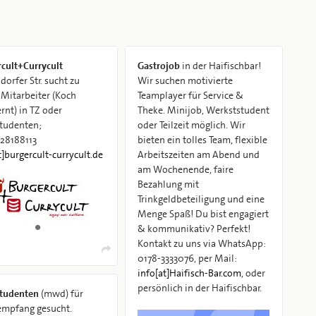
cult+Currycult
Gastrojob
in der Haifischbar!
orfer Str. sucht zu
Wir suchen motivierte
 Mitarbeiter (Koch
Teamplayer für Service &
rnt) in TZ oder
Theke. Minijob, Werkststudent
tudenten;
oder Teilzeit möglich. Wir
728188113
bieten ein tolles Team, flexible
t]burgercult-currycult.de
Arbeitszeiten am Abend und
am Wochenende, faire
Bezahlung mit
Trinkgeldbeteiligung und eine
Menge Spaß! Du bist engagiert
& kommunikativ? Perfekt!
Kontakt zu uns via WhatsApp:
0178-3333076, per Mail:
info[at]Haifisch-Bar.com
, oder
persönlich in der Haifischbar.
tudenten
(mwd) für
empfang gesucht.