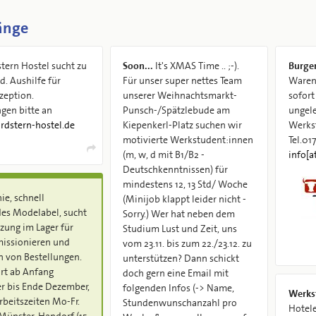
änge
tern Hostel sucht zu
Soon...
It's XMAS Time .. ;-).
Burger
Für unser super nettes Team
Warend
zeption.
unserer Weihnachtsmarkt-
sofort
gen bitte an
Punsch-/Spätzlebude am
ungele
ordstern-hostel.de
Kiepenkerl-Platz suchen wir
Werks
motivierte Werkstudent:innen
Tel.01
(m, w, d mit B1/B2 -
info[a
Deutschkenntnissen) für
mindestens 12, 13 Std/ Woche
e, schnell
(Minijob klappt leider nicht -
es Modelabel, sucht
Sorry.) Wer hat neben dem
zung im Lager für
Studium Lust und Zeit, uns
issionieren und
vom 23.11. bis zum 22./23.12. zu
 von Bestellungen.
unterstützen? Dann schickt
art ab Anfang
doch gern eine Email mit
r bis Ende Dezember,
folgenden Infos (-> Name,
Werks
rbeitszeiten Mo-Fr.
Stundenwunschanzahl pro
Hotel
Münster-Handorf (15