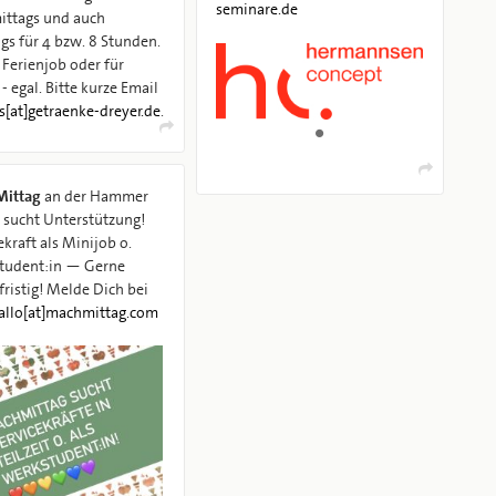
seminare.de
ittags und auch
gs für 4 bzw. 8 Stunden.
 Ferienjob oder für
 - egal. Bitte kurze Email
s[at]getraenke-dreyer.de
.
ittag
an der Hammer
 sucht Unterstützung!
ekraft als Minijob o.
tudent:in — Gerne
fristig! Melde Dich bei
allo[at]machmittag.com