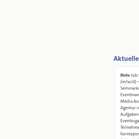
Aktuelle
Biete
Job 
(m/w/d) 
Seminarko
Eventman
Media Ass
Agentur 
Aufgaben
Eventorga
Teilnehm
Korrespon