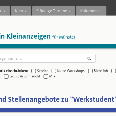
n
Kino
Ständige Termine
Kolumnen
in Kleinanzeigen
für Münster
rik einschränken:
Service
Kurse Workshops
Biete Job
t
Grüße & Sehnsucht
Mix
nd Stellenangebote zu "Werkstudent