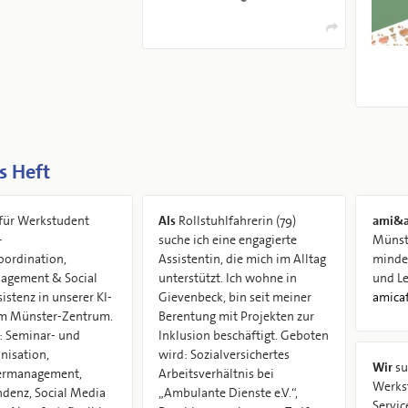
s Heft
für Werkstudent
Als
Rollstuhlfahrerin (79)
ami&a
–
suche ich eine engagierte
Münste
ordination,
Assistentin, die mich im Alltag
mindesten
agement & Social
unterstützt. Ich wohne in
und Le
istenz in unserer KI-
Gievenbeck, bin seit meiner
amica
im Münster-Zentrum.
Berentung mit Projekten zur
: Seminar- und
Inklusion beschäftigt. Geboten
nisation,
wird: Sozialversichertes
Wir
su
ermanagement,
Arbeitsverhältnis bei
Werks
denz, Social Media
„Ambulante Dienste e.V.“,
Servic