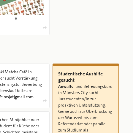
ki
Matcha Café in
Studentische Aushilfe
r sucht Verstärkung!
gesucht
s 15std. Bewerbung
Anwalts-
und Betreuungsbüro
benslauf bitte an:
in Münsters City sucht
fe.ms[at]gmail.com
Jurastudenten/in zur
proaktiven Unterstützung.
Gerne auch zur Überbrückung
der Wartezeit bis zum
chen Minijobber oder
Referendariat oder parallel
tudent für Küche oder
zum Studium als
e. Schichten meistens