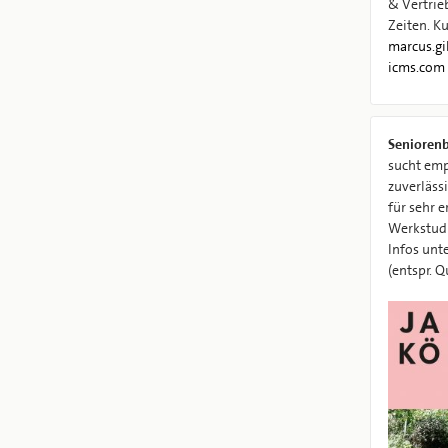
& Vertrieb
Zeiten. K
marcus.gi
icms.com
Senioren
sucht em
zuverläss
für sehr e
Werkstud
Infos unt
(entspr. Q