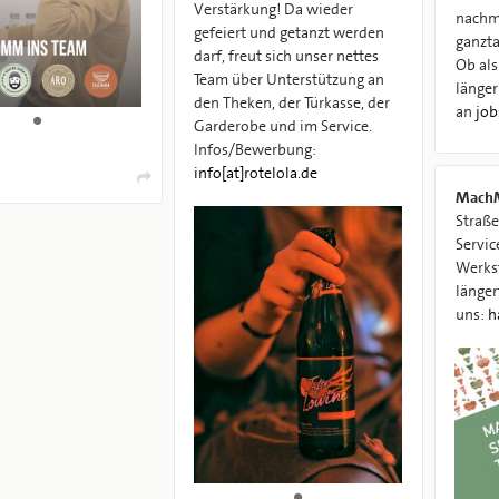
Verstärkung! Da wieder
nachm
gefeiert und getanzt werden
ganzta
darf, freut sich unser nettes
Ob als
Team über Unterstützung an
länger
den Theken, der Türkasse, der
an
job
Garderobe und im Service.
Infos/Bewerbung:
info[at]rotelola.de
MachM
Straße
Servic
Werks
länger
uns:
h