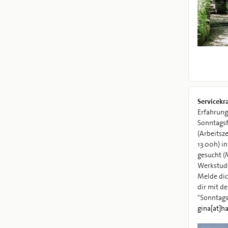
Servicekr
Erfahrung
Sonntags
(Arbeitsze
13.00h) in der Hafenkäserei
gesucht (
Werkstude
Melde dic
dir mit d
"Sonntags
gina[at]h