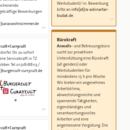
Werkstudent/-in. Bewerbung
chenende.
bitte an
info[at]ra-askinartar-
gekräftige Bewerbungen
budak.de
.
at]saraswohnzimmer.de
Bürokraft
Anwalts-
und Betreuungsbüro
cult+Currycult
sucht zur proaktiven
orfer Str. zu sofort
Unterstützung eine Bürokraft
ne Servicekraft in TZ
(all genders) oder
obber. Tel.01728188113 /
Werkstudenten für
t]burgercult-currycult.de
mindestens 15 h pro Woche.
Wir bieten ein angenehmes
Arbeitsklima,
abwechslungsreiche und
spannende Tätigkeiten,
eigenständiges und
verantwortungsvolles
Arbeiten und eine
angemessene Vergütung. Die
cult+Currycult