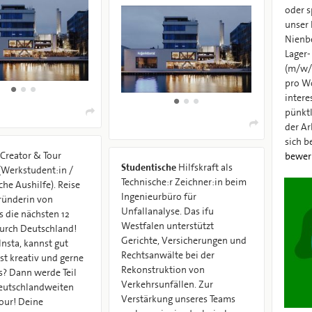
oder s
unser 
Nienb
Lager-
(m/w/d
pro Wo
interes
pünkt
der Ar
sich b
Creator & Tour
bewer
Studentische
Hilfskraft als
Werkstudent:in /
Technische:r Zeichner:in beim
che Aushilfe). Reise
Ingenieurbüro für
ründerin von
Unfallanalyse. Das ifu
s die nächsten 12
Westfalen unterstützt
urch Deutschland!
Gerichte, Versicherungen und
Insta, kannst gut
Rechtsanwälte bei der
ist kreativ und gerne
Rekonstruktion von
? Dann werde Teil
Verkehrsunfällen. Zur
eutschlandweiten
Verstärkung unseres Teams
our! Deine