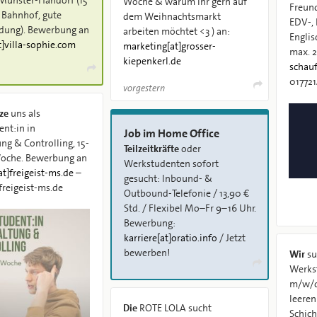
Woche & warum Ihr gern auf
Freund
 Bahnhof, gute
dem Weihnachtsmarkt
EDV-,
dung). Bewerbung an
arbeiten möchtet <3 ) an:
Englis
t]villa-sophie.com
marketing[at]grosser-
max. 2
kiepenkerl.de
schauf
01772
vorgestern
ze
uns als
nt:in in
Job im Home Office
ng & Controlling, 15-
Teilzeitkräfte
oder
Woche. Bewerbung an
Werkstudenten sofort
at]freigeist-ms.de
–
gesucht: Inbound- &
freigeist-ms.de
Outbound-Telefonie / 13,90 €
Std. / Flexibel Mo–Fr 9–16 Uhr.
Bewerbung:
karriere[at]oratio.info
/ Jetzt
bewerben!
Wir
su
Werks
m/w/d
leeren
Die
ROTE LOLA sucht
Schichten vormi