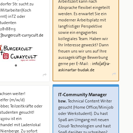
Arbeitszeit kann nach
orfer Str. sucht zu
Absprache flexibel eingeteilt
 Mitarbeiter(Koch
werden. Es erwartet Sie ein
inTZ oder
moderner Arbeitsplatz mit
tudenten
langfristiger Perspektive
728188113
sowie ein engagiertes
t]burgercult-currycult.de
kollegiales Team. Haben wir
Ihr Interesse geweckt? Dann
freuen uns wir uns auf Ihre
aussagekräftige Bewerbung
gerne per E-Mail: :
info[at]ra-
askinartar-budak.de
chsen weiter!
IT-Community Manager
elfer (m/w/d)
bzw.
Technical Content Writer
bber, Teilzeitkräfte oder
gesucht (Home Office/Minijob
studenten gesucht!
oder Werkstudent). Du hast
4you ist ein
Spaß am Umgang mit neuen
handel mit Ladenlokal
Cloud-Technologien und hast
Nienberge. Zu sofort
Spaß darüber zu schreiben?