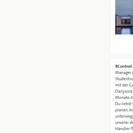
#Content
Manager (
Studentis
mit der G
Dailysock
Monate d
Du liebst 
planen, b
unterwegs
unserer d
Händler-T