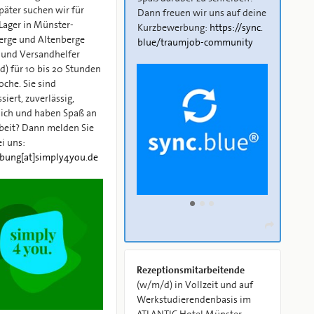
päter suchen wir für
Dann freuen wir uns auf deine
Lager in Münster-
Kurzbewerbung:
https:/​/​sync.​
erge und Altenberge
blue/​traumjob-community
 und Versandhelfer
) für 10 bis 20 Stunden
che. Sie sind
siert, zuverlässig,
lich und haben Spaß an
beit? Dann melden Sie
ei uns:
bung[at]simply4you.de
Rezeptionsmitarbeitende
(w/m/d) in Vollzeit und auf
Werkstudierendenbasis im
ATLANTIC Hotel Münster