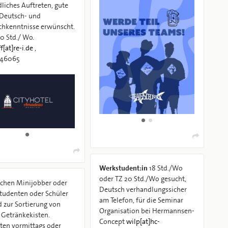
liches Auftreten, gute
 Deutsch- und
chkenntnisse erwünscht.
0 Std./ Wo.
f[at]re-i.de
,
146065
Werkstudent:in
18 Std./Wo
oder TZ 20 Std./Wo gesucht,
chen Minijobber oder
Deutsch verhandlungssicher
tudenten oder Schüler
am Telefon, für die Seminar
 zur Sortierung von
Organisation bei Hermannsen-
 Getränkekisten.
Concept
wilp[at]hc-
ttags oder