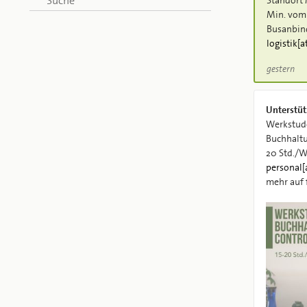
Suche
Min. vom
Busanbin
logistik[a
gestern
Unterstüt
Werkstude
Buchhaltu
20 Std./
personal[
mehr auf 