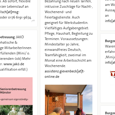
. Ab sofort, flexible
Bezahlung nach neuen Tarifen,
am Wo
urzer Lebenslauf an
inklusive Zuschläge für Nacht-,
Aussa
llsch[at]msg-
Wochenend- und
an
oder 0176 6191 9674.
Feiertagsdienste. Auch
info[
geeignet für Werkstudentin.
Vielfältiges Aufgabengebiet:
Pflege, Haushalt, Begleitung zu
betreuung
JAKÖ
Terminen. Voraussetzungen:
Burger
phatische &
Mindestalter 30 Jahre,
Warend
ige MitarbeiterInnen
einwandfreies Deutsch,
erfahre
rfüllenden (Mini/ o.
Teamfähigkeit, zweimal im
,Minij
ierenden-Job) Mehr
Monat eine Arbeitsschicht am
info[a
er:
www.​jakö.​de
Wochenende.
ualifikation erfdl.)
assistenz.gievenbeck[at]t-
online.de
Burger