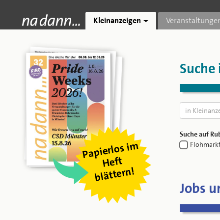
Kleinanzeigen
Veranstaltunge
Suche 
Suche auf Rub
Pa
pierl
os i
m
blätter
Flohmark
Heft
n!
Jobs u