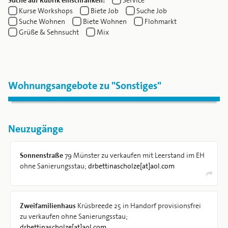
Suche auf Rubrik einschränken:
Service
Kurse Workshops
Biete Job
Suche Job
Suche Wohnen
Biete Wohnen
Flohmarkt
Grüße & Sehnsucht
Mix
Wohnungsangebote zu "Sonstiges"
Neuzugänge
Sonnenstraße
79 Münster zu verkaufen mit Leerstand im EH
ohne Sanierungsstau;
drbettinascholze[at]aol.com
Zweifamilienhaus
Krüsbreede 25 in Handorf provisionsfrei
zu verkaufen ohne Sanierungsstau;
drbettinascholze[at]aol.com